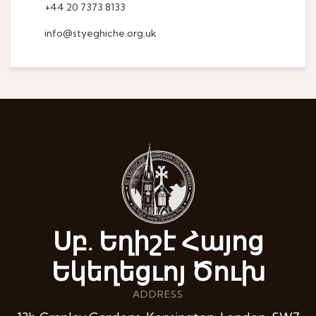
+44 20 7373 8133
info@styeghiche.org.uk
Սբ. Եղիշէ Հայոց
Եկեղեցւոյ Ծուխ
ADDRESS